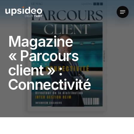
Skip
to
Menu
main
content
Magazine
« Parcours
client » :
Connectivité