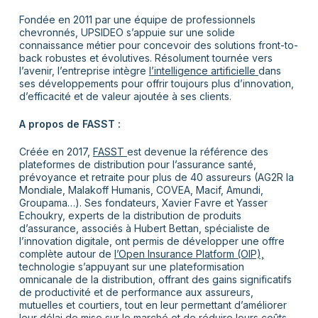
Fondée en 2011 par une équipe de professionnels
chevronnés, UPSIDEO s’appuie sur une solide
connaissance métier pour concevoir des solutions front-to-
back robustes et évolutives. Résolument tournée vers
l’avenir, l’entreprise intègre
l’intelligence artificielle
dans
ses développements pour offrir toujours plus d’innovation,
d’efficacité et de valeur ajoutée à ses clients.
A propos de FASST :
Créée en 2017,
FASST
est devenue la référence des
plateformes de distribution pour l’assurance santé,
prévoyance et retraite pour plus de 40 assureurs (AG2R la
Mondiale, Malakoff Humanis, COVEA, Macif, Amundi,
Groupama…). Ses fondateurs, Xavier Favre et Yasser
Echoukry, experts de la distribution de produits
d’assurance, associés à Hubert Bettan, spécialiste de
l’innovation digitale, ont permis de développer une offre
complète autour de
l’Open
Insurance
Platform (OIP),
technologie s’appuyant sur une plateformisation
omnicanale de la distribution, offrant des gains significatifs
de productivité et de performance aux assureurs,
mutuelles et courtiers, tout en leur permettant d’améliorer
leur délai de mise sur le marché et de réduire leurs coûts