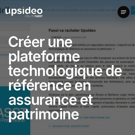
Skip
to
Menu
main
content
Créer une
plateforme
technologique de
référence en
assurance et
patrimoine